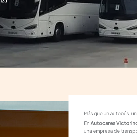
anza
Más que un autobús, un 
En
Autocares Victorin
una empresa de transp