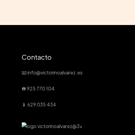
Contacto
📧 info@victorinoalvarez.es
☎️ 925 770 104
📱 629 035 434